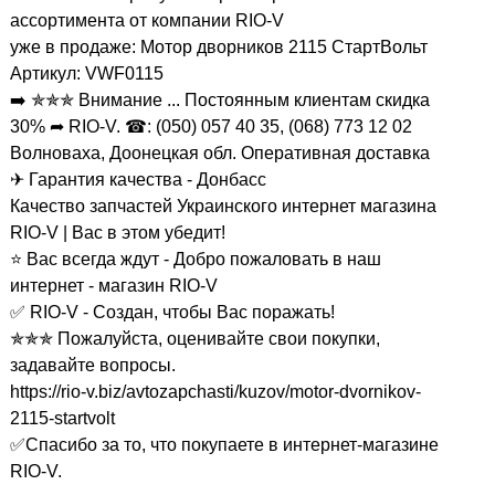
ассортимента от компании RIO-V
уже в продаже: Мотор дворников 2115 СтартВольт
Артикул: VWF0115
➡️ ✯✯✯ Внимание ... Постоянным клиентам скидка
30% ➦ RIO-V. ☎: (050) 057 40 35, (068) 773 12 02
Волноваха, Доонецкая обл. Оперативная доставка
✈ Гарантия качества - Донбасс
Качество запчастей Украинского интернет магазина
RIO-V | Вас в этом убедит!
⭐ Вас всегда ждут - Добро пожаловать в наш
интернет - магазин RIO-V
✅ RIO-V - Создан, чтобы Вас поражать!
✯✯✯ Пожалуйста, оценивайте свои покупки,
задавайте вопросы.
https://rio-v.biz/avtozapchasti/kuzov/motor-dvornikov-
2115-startvolt
✅Спасибо за то, что покупаете в интернет-магазине
RIO-V.