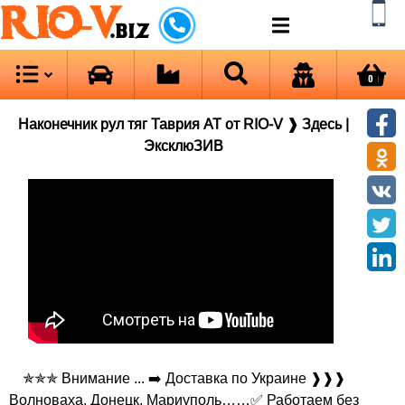
RIO-V
.biz
0
Наконечник рул тяг Таврия AT от RIO-V ❱ Здесь |
ЭксклюЗИВ
✯✯✯ Внимание ... ➡️ Доставка по Украине ❱❱❱
Волноваха, Донецк, Мариуполь……✅ Работаем без