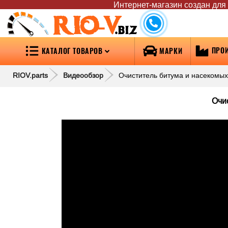
Интернет-магазин создан для т
RIO-V
.biz
ПРО
КАТАЛОГ ТОВАРОВ
МАРКИ
RIOV.parts
Видеообзор
Очиститель битума и насекомых 
Очис