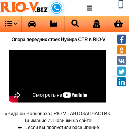
RIO-V
.biz
0
Опора передних стоек Нубира CTR в RIO-V
⭐Видачок Волноваха | RIO-V - АВТОЗАПЧАСТИК -
Внимание ⚠️ Новинки на сайте!
➡️ ... если вы пропустили расширение