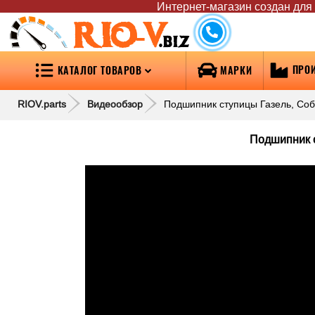
Интернет-магазин создан для т
RIO-V
.biz
ПРО
КАТАЛОГ ТОВАРОВ
МАРКИ
RIOV.parts
Видеообзор
Подшипник ступицы Газель, Собо
Подшипник с