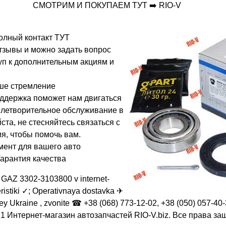
СМОТРИМ И ПОКУПАЕМ ТУТ ➡️ RIO-V
олный контакт ТУТ
отзывы и можно задать вопрос
туп к дополнительным акциям и
ше стремление
ддержка поможет нам двигаться
влетворительное обслуживание в
ста, не стесняйтесь связаться с
я, чтобы помочь вам.
мент для вашего авто
Гарантия качества
-t GAZ 3302-3103800 v internet-
istiki ✓; Operativnaya dostavka ✈
ey Ukraine , zvonite ☎ +38 (068) 773-12-02, +38 (050) 057-40
1 Интернет-магазин автозапчастей RIO-V.biz. Все права з