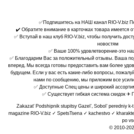
✅Подпишитесь на НАШ канал RIO-V.biz П
✔️ Обратите внимание в карточках товара имеется 
✅ Вступай в наш клуб RIO-V.biz, чтобы получить дос
новостям
✅ Ваше 100% удовлетворение-это на
✅ Благодарим Вас за положительный отзывы. Ваша по
вперед. Мы всегда готовы предоставить вам более удо
будущем. Если у вас есть какие-либо вопросы, пожалуй
нами по сообщению, мы приложим все усили
✅ Доступные Спец цены и широкий ассорти
✅ Существует гибкая система скидок ✈ 
Zakazat' Podshipnik stupitsy Gazel', Sobol' peredniy k
magazine RIO-V.biz ✓ SpetsTsena ✓ kachestvo ✓ kharakter
po vs
© 2010-202