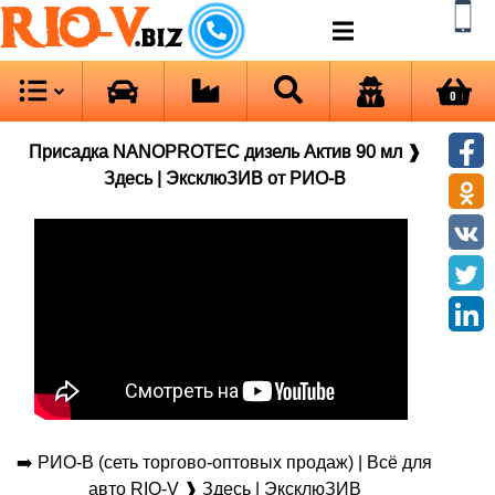
RIO-V
.biz
0
Присадка NANOPROTEC дизель Актив 90 мл ❱
Здесь | ЭксклюЗИВ от РИО-В
➡️ РИО-В (сеть торгово-оптовых продаж) | Всё для
авто RIO-V ❱ Здесь | ЭксклюЗИВ