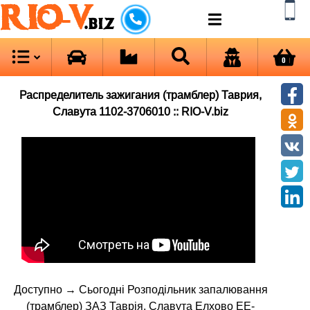
RIO-V
.biz
0
Распределитель зажигания (трамблер) Таврия,
Славута 1102-3706010 :: RIO-V.biz
Доступно → Сьогодні Розподільник запалювання
(трамблер) ЗАЗ Таврія, Славута Елхово EE-