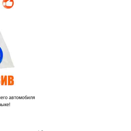
шего автомобиля
зыке!