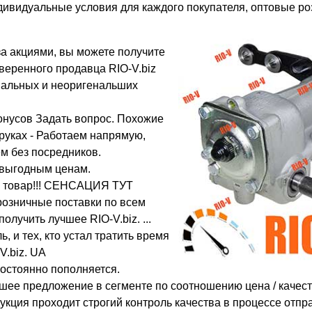
ивидуальные условия для каждого покупателя, оптовые ро
 за акциями, вы можете получите
оверенного продавца RIO-V.biz
нальных и неоригенальших
бонусов Задать вопрос. Похожие
 руках - Работаем напрямую,
м без посредников.
 выгодным ценам.
за товар!!! СЕНСАЦИЯ ТУТ
розничные поставки по всем
олучить лучшее RIO-V.biz. ...
, и тех, кто устал тратить время
V.biz. UA
постоянно пополняется.
чшее предложение в сегменте по соотношению цена / качест
дукция проходит строгий контроль качества в процессе отпр