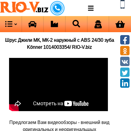
RIO-V
.biz
0
Шрус Джили МК, МК-2 наружный с ABS 24/30 зуба
Könner 1014003354/ RIO-V.biz
Предлогаем Вам видеообзоры - внешний вид
оригинальных и неоригенальшых