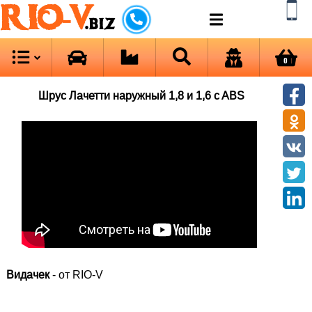
RIO-V
.biz
0
Шрус Лачетти наружный 1,8 и 1,6 c ABS
Видачек
- от RIO-V