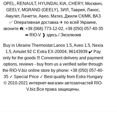
OPEL, RENAULT, HYUNDAI, KIA, CHERY, Москвич,
GEELY, MGRAND (GEELY), ЗИЛ, Таврия, Ланос,
Амулет, Лачетти, Авео, Матиз, Джили СК/МК, ВАЗ
✅ Оперативная доставка ✈ по всей Украине,
звоните ☎️; +38 (068) 773-12-02, +38 (050) 057-40-35
➦ RIO-V ❱ здесь / Эксклюзив
Buy in Ukraine Thermostat Lanos 1.5, Aveo 1.5, Nexia
1.5, Amulet 92 С Extra EX-20004, 96143939 ✔️ Pay
only for the goods !!! Convenient delivery and payment
options, reviews - buy from us a verified seller through
the RIO-V.biz online store by phone: +38 (050) 057-40-
35 ✓ Special Price ✓ Best quality from Extra Hungary
© 2010-2021 интернет-магазин автозапчастей RIO-
V.biz.Вси права защищены.