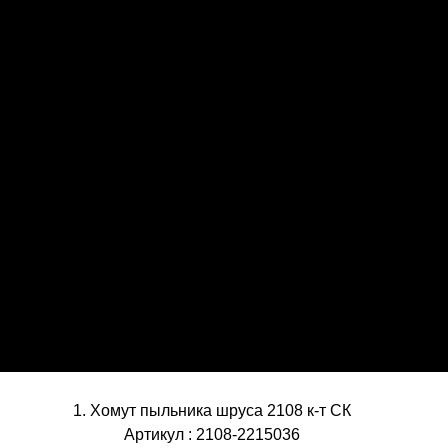
1. Хомут пыльника шруса 2108 к-т СК
Артикул : 2108-2215036