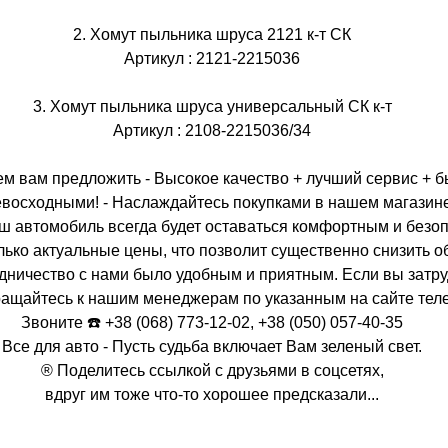
2. Хомут пыльника шруса 2121 к-т СК
Артикул : 2121-2215036
3. Хомут пыльника шруса универсальный СК к-т
Артикул : 2108-2215036/34
ем вам предложить - Высокое качество + лучший сервис + б
евосходными! - Наслаждайтесь покупками в нашем магазине
ш автомобиль всегда будет оставаться комфортным и безо
лько актуальные цены, что позволит существенно снизить 
удничество с нами было удобным и приятным. Если вы зат
бращайтесь к нашим менеджерам по указанным на сайте тел
Звоните ☎️ +38 (068) 773-12-02, +38 (050) 057-40-35
Все для авто - Пусть судьба включает Вам зеленый свет.
® Поделитесь ссылкой с друзьями в соцсетях,
вдруг им тоже что-то хорошее предсказали...