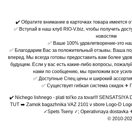
✔️ Обратите внимание в карточках товара имеется 
✅ Вступай в наш клуб RIO-V.biz, чтобы получить дос
новостям
✅ Ваше 100% удовлетворение-это на
✅ Благодарим Вас за положительный отзывы. Ваша по
вперед. Мы всегда готовы предоставить вам более удо
будущем. Если у вас есть какие-либо вопросы, пожалуй
нами по сообщению, мы приложим все усили
✅ Доступные Спец цены и широкий ассорти
✅ Существует гибкая система скидок ✈ 
✔️ Nichego lishnego - plati tol'ko za tovar!!! SENSAT
TUT ➡️ Zamok bagazhnika VAZ 2101 v sbore Logo-D Logo-
✓Spets Tseny ✓; Operativnaya dostavka 
© 2010-202