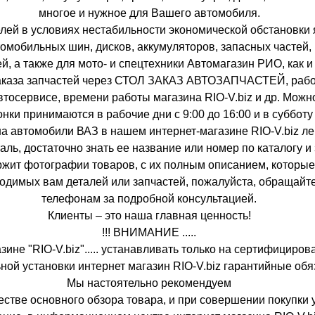
многое и нужное для Вашего автомобиля.
лей в условиях нестабильности экономической обстановки 
томобильных шин, дисков, аккумуляторов, запасных частей
й, а также для мото- и спецтехники Автомагазин РИО, как 
заказа запчастей через СТОЛ ЗАКАЗ АВТОЗАПЧАСТЕЙ, раб
тосервисе, времени работы магазина RIO-V.biz и др. Мож
онки принимаются в рабочие дни с 9:00 до 16:00 и в субботу 
на автомобили ВАЗ в нашем интернет-магазине RIO-V.biz лег
ль, достаточно знать ее название или номер по каталогу и 
ржит фотографии товаров, с их полным описанием, которые
одимых вам деталей или запчастей, пожалуйста, обращайт
телефонам за подробной консультацией.
Клиенты – это наша главная ценность!
!!! ВНИМАНИЕ .....
зине "RIO-V.biz"..... устанавливать только на сертифициро
льной установки интернет магазин RIO-V.biz гарантийные обяза
Мы настоятельно рекомендуем
стве основного обзора товара, и при совершении покупки