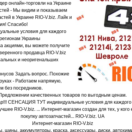
дер онлайн-торговли на Украине
стей - Мы видим и показываем
тей в Украине RIO-V.biz. Лайк и
ия! Спасибо!
уальные условия для каждого
 регионам Украины
 за акциями, вы можете получите
оверенного продавца RIO-V.biz
нальных и неоригенальших
бонусов Задать вопрос. Похожие
 руках - Работаем напрямую,
м без посредников.
Предложении качественных товаров по выгодным ценам.
овар!!! СЕНСАЦИЯ ТУТ индивидуальные условия для каждого
шее RIO-V.biz. ... Интернет-магазин создан для тех, у кого 
покупку автозапчастей... RIO-V.biz. UA
Интернет-магазин RIO-V.biz
, шины, аккумуляторы, краска, аксессуары, диски, автохим