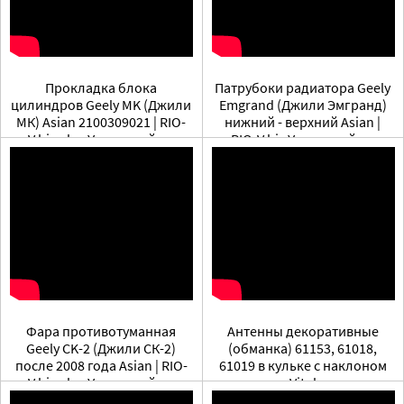
Прокладка блока
Патрубоки радиатора Geely
цилиндров Geely MK (Джили
Emgrand (Джили Эмгранд)
МК) Asian 2100309021 | RIO-
нижний - верхний Asian |
V.biz plus Уголок тайны
RIO-V.biz Уголок тайны
Фара противотуманная
Антенны декоративные
Geely CK-2 (Джили СК-2)
(обманка) 61153, 61018,
после 2008 года Asian | RIO-
61019 в кульке с наклоном
V.biz plus Уголок тайны
Vitol