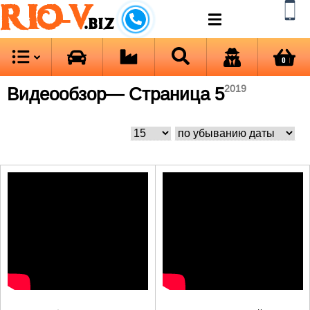
RIO-V
.biz
0
Видеообзор
— Страница 5
2019