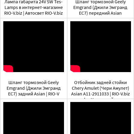
Лампа габарита 24V 5W Tes-
Шланг тормозной Geely
Lamps в интернет-магазине
Emgrand (Джили Эмгранд
RIO-V.biz | Автосвет RIO-V.biz
ЕС7) передний Asian
Шланг тормозной Geely
Отбойник задней стойки
Emgrand (Джили Эмгранд
Chery Amulet (Чери Амулет)
ЕС7) задний Asian | RIO-V
Asian A11-2911033 | RIO-V.biz
plus Уголок тайны