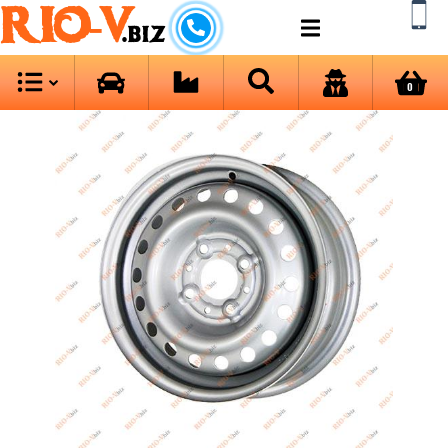
RIO-V
.biz
0