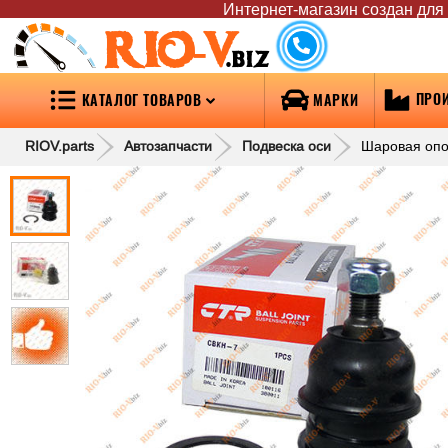
Интернет-магазин создан для т
RIO-V
.biz
ПРО
КАТАЛОГ ТОВАРОВ
МАРКИ
RIOV.parts
Автозапчасти
Подвеска оси
Шаровая опор