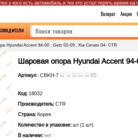
ех у кого есть автомобиль и тех кто устал терять время на
Возврат
Акции
ИЗВОДИТЕЛИ
а Hyundai Accent 94-00 , Getz 02-09 , Kia Cerato 04- CTR
Шаровая опора Hyundai Accent 94-00
(0)
Артикул
: CBKH-7
Код:
18032
Производитель:
CTR
Страна:
Корея
Количество в упаковке:
шт (1 шт)
В наличии:
нет