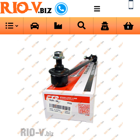
RIO-V
.biz
0