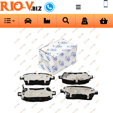
RIO-V
.biz
0