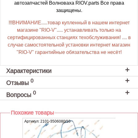
автозапчастей Волноваха RIOV.parts Все права
защищены.
!!!ВНИМАНИЕ.....товар купленный в нашем интернет
магазине "RIO-V"..... устанавливать только на
сертифицированных станциях техобслуживания! .... в
случае самостоятельной установки интернет магазин
"RIO-V" гарантийные обязательства не несёт!
Характеристики
0
Отзывы
0
Вопросы
Похожие товары
Артикул: 2101-3506080/10
Артику