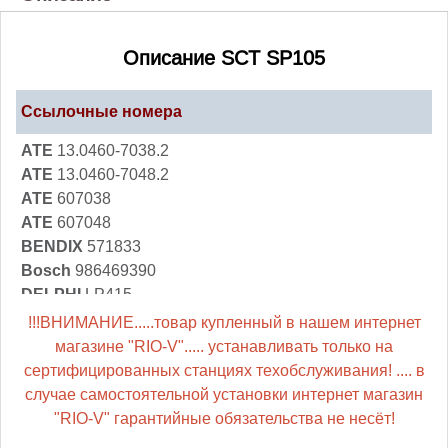
Описание SCT SP105
Ссылочные номера
ATE
13.0460-7038.2
ATE
13.0460-7048.2
ATE
607038
ATE
607048
BENDIX
571833
Bosch
986469390
DELPHI
LP415
FMSI-VERBAND
D1436-8554
!!!ВНИМАНИЕ.....товар купленный в нашем интернет
Ferodo
FDB173
магазине "RIO-V"..... устанавливать только на
HP (ZEBRA)
2415
сертифицированных станциях техобслуживания! .... в
Jurid
28 409 57
случае самостоятельной установки интернет магазин
Jurid
28 409 57 4
"RIO-V" гарантийные обязательства не несёт!
Jurid
571276J