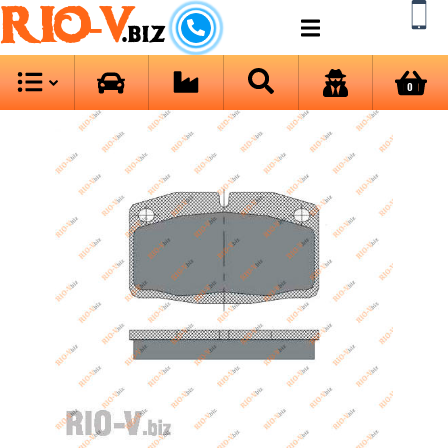
RIO-V
.biz
0