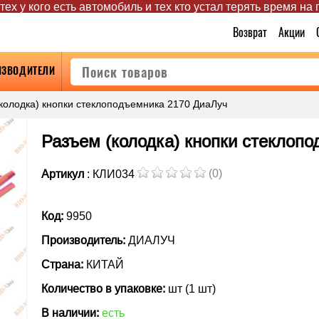
ех у кого есть автомобиль и тех кто устал терять время на
Возврат
Акции
ИЗВОДИТЕЛИ
колодка) кнопки стеклоподъемника 2170 ДиаЛуч
Разъем (колодка) кнопки стеклоп
(0)
Артикул
: КЛИ034
Код:
9950
Производитель:
ДИАЛУЧ
Страна:
КИТАЙ
Количество в упаковке:
шт (1 шт)
В наличии:
есть