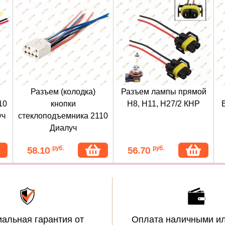
Разъем (колодка)
Разъем лампы прямой
10
кнопки
Н8, H11, Н27/2 КНР
уч
стеклоподъемника 2110
Диалуч
руб.
руб.
58.10
56.70
альная гарантия от
Оплата наличными ил