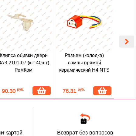
Клипса обивки двери
Разъем (колодка)
Венти
ВАЗ 2101-07 (к-т 40шт)
лампы прямой
безка
РемКом
керамический H4 NTS
руб.
руб.
90.30
76.31
9.8
и картой
Возврат без вопросов