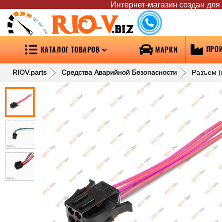
Интернет-магазин создан для т
RIO-V
.biz
ПРО
КАТАЛОГ ТОВАРОВ
МАРКИ
RIOV.parts
Средства Аварийной Безопасности
Разъем (