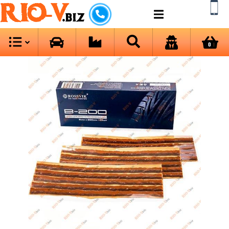
RIO-V
.biz
0